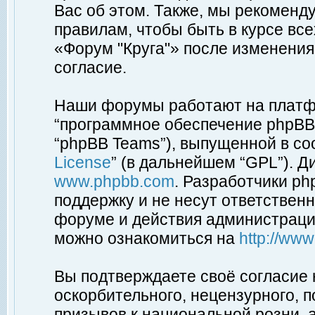
Вас об этом. Также, мы рекоменд
правилам, чтобы быть в курсе вс
«Форум "Круга"» после изменения
согласие.
Наши форумы работают на платфо
“программное обеспечение phpBB”
“phpBB Teams”), выпущенной в соо
License
” (в дальнейшем “GPL”). Д
www.phpbb.com
. Разработчики p
поддержку и не несут ответствен
форуме и действия администраци
можно ознакомиться на
http://ww
Вы подтверждаете своё согласие
оскорбительного, нецензурного, п
призывов к национальной розни, 