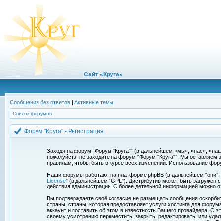
Сайт «Круга»
Сообщения без ответов
|
Активные темы
Список форумов
Форум "Круга" - Регистрация
Заходя на форум “Форум "Круга"” (в дальнейшем «мы», «нас», «наш»,
пожалуйста, не заходите на форум “Форум "Круга"”. Мы оставляем 
правилам, чтобы быть в курсе всех изменений. Использование фор
Наши форумы работают на платформе phpBB (в дальнейшем “они”, “и
License
” (в дальнейшем “GPL”). Дистрибутив может быть загружен 
действия администрации. С более детальной информацией можно о
Вы подтверждаете своё согласие не размещать сообщения оскорбите
страны, страны, которая предоставляет услуги хостинга для фору
аккаунт и поставить об этом в известность Вашего провайдера. С э
своему усмотрению переместить, закрыть, редактировать, или удал