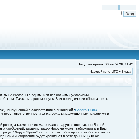
Текущее время: 06 авг 2026, 11:42
Часовой пояс: UTC + 3 часа
сли Вы не согласны с одним, или несколькими условиями -
с об этом. Также, мы рекомендуем Вам периодически обращаться к
s”), выпущенной в соответствии с лицензией “
General Public
 не несут ответственности за материалы, размещенные на форуме и
ой розни, а также прочих материалов, нарушаюших законы Вашей
обных сообщений, администрация форума может заблокировать Ваш
страция “Форум "Круга"” оставляет за собой право в любое время по
ная Вами информация будет храниться в базе данных. В то же