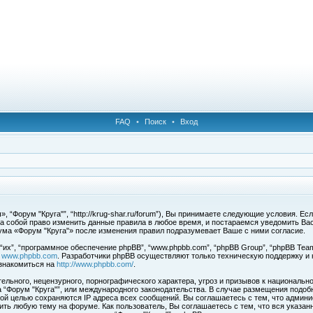
FAQ
•
Поиск
•
Вход
 “Форум "Круга"”, “http://krug-shar.ru/forum”), Вы принимаете следующие условия. Е
за собой право изменить данные правила в любое время, и постараемся уведомить Ва
ума «Форум "Круга"» после изменения правил подразумевает Ваше с ними согласие.
х”, “программное обеспечение phpBB”, “www.phpbb.com”, “phpBB Group”, “phpBB Team
с
www.phpbb.com
. Разработчики phpBB осуществляют только техническую поддержку и
знакомиться на
http://www.phpbb.com/
.
льного, нецензурного, порнографического характера, угроз и призывов к национальн
ма “Форум "Круга"”, или международного законодательства. В случае размещения под
той целью сохраняются IP адреса всех сообщений. Вы соглашаетесь с тем, что админи
ить любую тему на форуме. Как пользователь, Вы соглашаетесь с тем, что вся указан