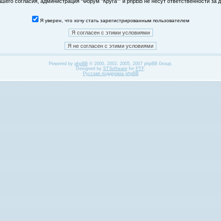
его согласия, администрация “Форум "Круга"” и phpBB не несут ответственности за д
Я уверен, что хочу стать зарегистрированным пользователем
Powered by
phpBB
© 2000, 2002, 2005, 2007 phpBB Group.
Designed by
STSoftware
for
PTF
.
Русская поддержка phpBB