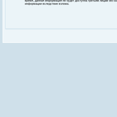
время, данная информация не будет доступна третьим лицам без Ваш
информации вследствие взлома.