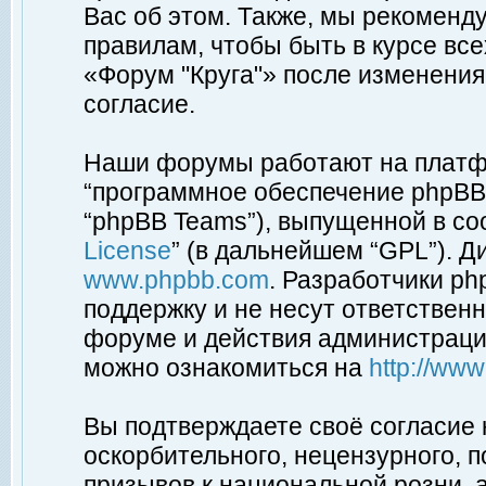
Вас об этом. Также, мы рекоменд
правилам, чтобы быть в курсе вс
«Форум "Круга"» после изменения
согласие.
Наши форумы работают на платфо
“программное обеспечение phpBB”
“phpBB Teams”), выпущенной в соо
License
” (в дальнейшем “GPL”). Д
www.phpbb.com
. Разработчики p
поддержку и не несут ответствен
форуме и действия администраци
можно ознакомиться на
http://ww
Вы подтверждаете своё согласие
оскорбительного, нецензурного, п
призывов к национальной розни, 