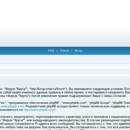
FAQ
•
Поиск
•
Вход
 “Форум "Круга"”, “http://krug-shar.ru/forum”), Вы принимаете следующие условия. Е
за собой право изменить данные правила в любое время, и постараемся уведомить Ва
ума «Форум "Круга"» после изменения правил подразумевает Ваше с ними согласие.
х”, “программное обеспечение phpBB”, “www.phpbb.com”, “phpBB Group”, “phpBB Team
с
www.phpbb.com
. Разработчики phpBB осуществляют только техническую поддержку и
знакомиться на
http://www.phpbb.com/
.
льного, нецензурного, порнографического характера, угроз и призывов к национальн
ма “Форум "Круга"”, или международного законодательства. В случае размещения под
той целью сохраняются IP адреса всех сообщений. Вы соглашаетесь с тем, что админи
ить любую тему на форуме. Как пользователь, Вы соглашаетесь с тем, что вся указан