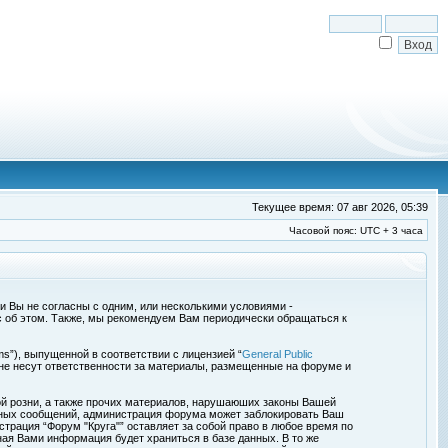
Текущее время: 07 авг 2026, 05:39
Часовой пояс: UTC + 3 часа
сли Вы не согласны с одним, или несколькими условиями -
с об этом. Также, мы рекомендуем Вам периодически обращаться к
s”), выпущенной в соответствии с лицензией “
General Public
 не несут ответственности за материалы, размещенные на форуме и
ой розни, а также прочих материалов, нарушаюших законы Вашей
обных сообщений, администрация форума может заблокировать Ваш
страция “Форум "Круга"” оставляет за собой право в любое время по
ная Вами информация будет храниться в базе данных. В то же