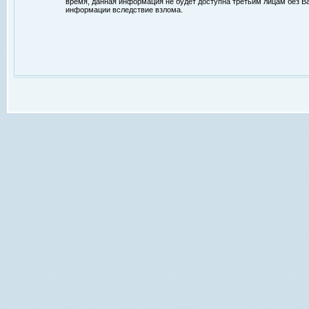
время, данная информация не будет доступна третьим лицам без Ваш
информации вследствие взлома.