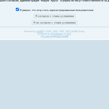
его согласия, администрация “Форум "Круга"” и phpBB не несут ответственности за д
Я уверен, что хочу стать зарегистрированным пользователем
Powered by
phpBB
© 2000, 2002, 2005, 2007 phpBB Group.
Designed by
STSoftware
for
PTF
.
Русская поддержка phpBB