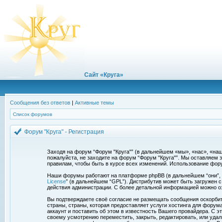
Сайт «Круга»
Сообщения без ответов
|
Активные темы
Список форумов
Форум "Круга" - Регистрация
Заходя на форум “Форум "Круга"” (в дальнейшем «мы», «нас», «наш»,
пожалуйста, не заходите на форум “Форум "Круга"”. Мы оставляем 
правилам, чтобы быть в курсе всех изменений. Использование фор
Наши форумы работают на платформе phpBB (в дальнейшем “они”, “и
License
” (в дальнейшем “GPL”). Дистрибутив может быть загружен 
действия администрации. С более детальной информацией можно о
Вы подтверждаете своё согласие не размещать сообщения оскорбите
страны, страны, которая предоставляет услуги хостинга для фору
аккаунт и поставить об этом в известность Вашего провайдера. С э
своему усмотрению переместить, закрыть, редактировать, или удал