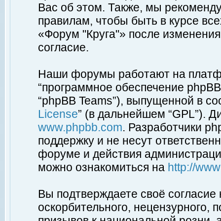
Вас об этом. Также, мы рекоменд
правилам, чтобы быть в курсе вс
«Форум "Круга"» после изменения
согласие.
Наши форумы работают на платфо
“программное обеспечение phpBB”
“phpBB Teams”), выпущенной в соо
License
” (в дальнейшем “GPL”). Д
www.phpbb.com
. Разработчики p
поддержку и не несут ответствен
форуме и действия администраци
можно ознакомиться на
http://ww
Вы подтверждаете своё согласие
оскорбительного, нецензурного, п
призывов к национальной розни, 