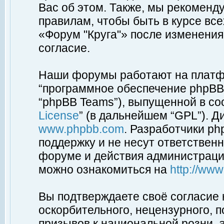
Вас об этом. Также, мы рекоменд
правилам, чтобы быть в курсе вс
«Форум "Круга"» после изменения
согласие.
Наши форумы работают на платфо
“программное обеспечение phpBB”
“phpBB Teams”), выпущенной в соо
License
” (в дальнейшем “GPL”). Д
www.phpbb.com
. Разработчики p
поддержку и не несут ответствен
форуме и действия администраци
можно ознакомиться на
http://ww
Вы подтверждаете своё согласие
оскорбительного, нецензурного, п
призывов к национальной розни, 