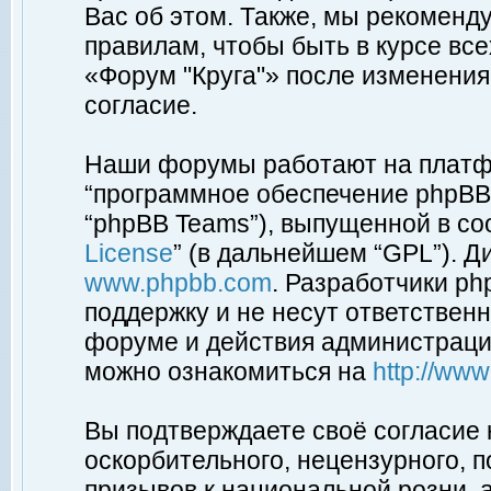
Вас об этом. Также, мы рекоменд
правилам, чтобы быть в курсе вс
«Форум "Круга"» после изменения
согласие.
Наши форумы работают на платфо
“программное обеспечение phpBB”
“phpBB Teams”), выпущенной в соо
License
” (в дальнейшем “GPL”). Д
www.phpbb.com
. Разработчики p
поддержку и не несут ответствен
форуме и действия администраци
можно ознакомиться на
http://ww
Вы подтверждаете своё согласие
оскорбительного, нецензурного, п
призывов к национальной розни, 