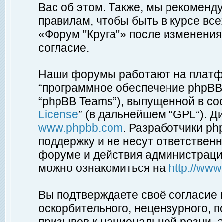
Вас об этом. Также, мы рекоменд
правилам, чтобы быть в курсе вс
«Форум "Круга"» после изменения
согласие.
Наши форумы работают на платфо
“программное обеспечение phpBB”
“phpBB Teams”), выпущенной в соо
License
” (в дальнейшем “GPL”). Д
www.phpbb.com
. Разработчики p
поддержку и не несут ответствен
форуме и действия администраци
можно ознакомиться на
http://ww
Вы подтверждаете своё согласие
оскорбительного, нецензурного, п
призывов к национальной розни, 