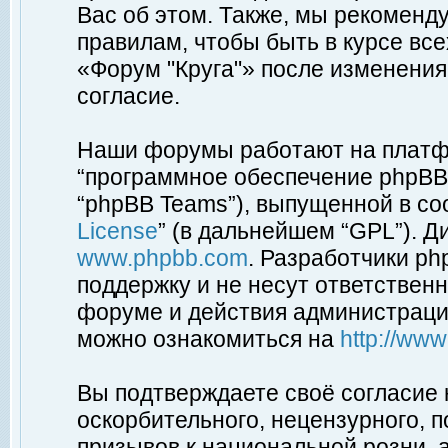
Вас об этом. Также, мы рекоменд
правилам, чтобы быть в курсе вс
«Форум "Круга"» после изменения
согласие.
Наши форумы работают на платфо
“программное обеспечение phpBB”
“phpBB Teams”), выпущенной в соо
License
” (в дальнейшем “GPL”). Д
www.phpbb.com
. Разработчики p
поддержку и не несут ответствен
форуме и действия администраци
можно ознакомиться на
http://ww
Вы подтверждаете своё согласие
оскорбительного, нецензурного, п
призывов к национальной розни, 