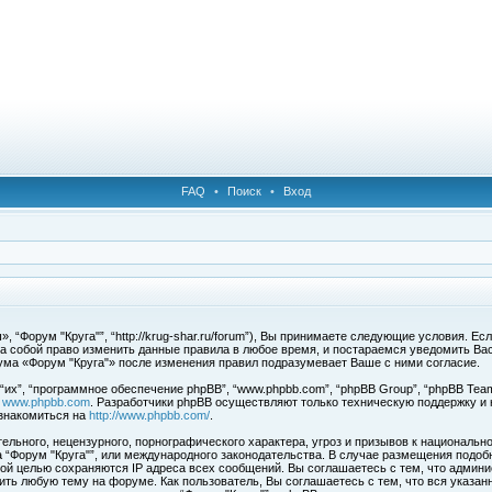
FAQ
•
Поиск
•
Вход
 “Форум "Круга"”, “http://krug-shar.ru/forum”), Вы принимаете следующие условия. Е
за собой право изменить данные правила в любое время, и постараемся уведомить Ва
ума «Форум "Круга"» после изменения правил подразумевает Ваше с ними согласие.
х”, “программное обеспечение phpBB”, “www.phpbb.com”, “phpBB Group”, “phpBB Team
с
www.phpbb.com
. Разработчики phpBB осуществляют только техническую поддержку и
знакомиться на
http://www.phpbb.com/
.
льного, нецензурного, порнографического характера, угроз и призывов к национальн
ма “Форум "Круга"”, или международного законодательства. В случае размещения под
той целью сохраняются IP адреса всех сообщений. Вы соглашаетесь с тем, что админи
ить любую тему на форуме. Как пользователь, Вы соглашаетесь с тем, что вся указан