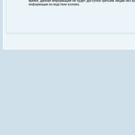
время, данная информация не будет доступна третьим лицам без Ваш
информации вследствие взлома.