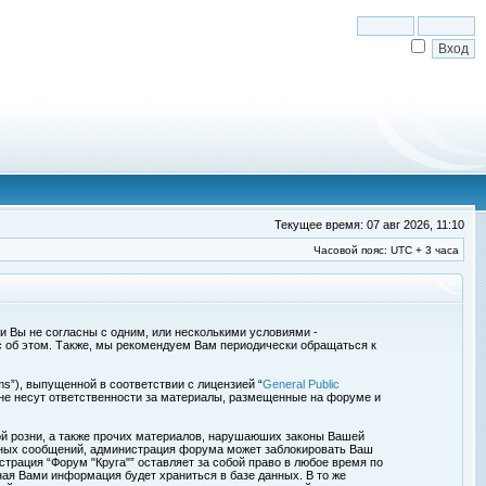
Текущее время: 07 авг 2026, 11:10
Часовой пояс: UTC + 3 часа
сли Вы не согласны с одним, или несколькими условиями -
с об этом. Также, мы рекомендуем Вам периодически обращаться к
s”), выпущенной в соответствии с лицензией “
General Public
 не несут ответственности за материалы, размещенные на форуме и
ой розни, а также прочих материалов, нарушаюших законы Вашей
обных сообщений, администрация форума может заблокировать Ваш
страция “Форум "Круга"” оставляет за собой право в любое время по
ная Вами информация будет храниться в базе данных. В то же