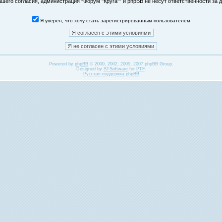
его согласия, администрация “Форум "Круга"” и phpBB не несут ответственности за д
Я уверен, что хочу стать зарегистрированным пользователем
Powered by
phpBB
© 2000, 2002, 2005, 2007 phpBB Group.
Designed by
STSoftware
for
PTF
.
Русская поддержка phpBB