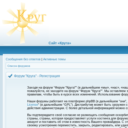
Сайт «Круга»
Сообщения без ответов
|
Активные темы
Список форумов
Форум "Круга" - Регистрация
Заходя на форум “Форум "Круга"” (в дальнейшем «мы», «нас», «наш»,
пожалуйста, не заходите на форум “Форум "Круга"”. Мы оставляем 
правилам, чтобы быть в курсе всех изменений. Использование фор
Наши форумы работают на платформе phpBB (в дальнейшем “они”, “и
License
” (в дальнейшем “GPL”). Дистрибутив может быть загружен 
действия администрации. С более детальной информацией можно о
Вы подтверждаете своё согласие не размещать сообщения оскорбите
страны, страны, которая предоставляет услуги хостинга для фору
аккаунт и поставить об этом в известность Вашего провайдера. С э
своему усмотрению переместить, закрыть, редактировать, или удал