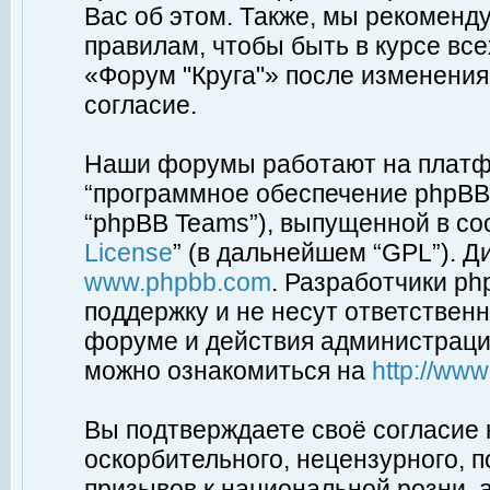
Вас об этом. Также, мы рекоменд
правилам, чтобы быть в курсе вс
«Форум "Круга"» после изменения
согласие.
Наши форумы работают на платфо
“программное обеспечение phpBB”
“phpBB Teams”), выпущенной в соо
License
” (в дальнейшем “GPL”). Д
www.phpbb.com
. Разработчики p
поддержку и не несут ответствен
форуме и действия администраци
можно ознакомиться на
http://ww
Вы подтверждаете своё согласие
оскорбительного, нецензурного, п
призывов к национальной розни, 