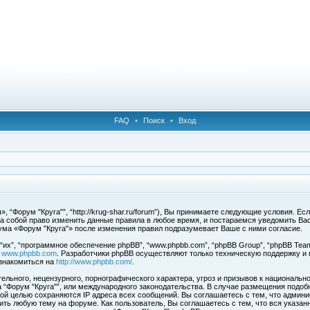
FAQ
•
Поиск
•
Вход
 “Форум "Круга"”, “http://krug-shar.ru/forum”), Вы принимаете следующие условия. Е
за собой право изменить данные правила в любое время, и постараемся уведомить Ва
ума «Форум "Круга"» после изменения правил подразумевает Ваше с ними согласие.
х”, “программное обеспечение phpBB”, “www.phpbb.com”, “phpBB Group”, “phpBB Team
с
www.phpbb.com
. Разработчики phpBB осуществляют только техническую поддержку и
знакомиться на
http://www.phpbb.com/
.
льного, нецензурного, порнографического характера, угроз и призывов к национальн
ма “Форум "Круга"”, или международного законодательства. В случае размещения под
той целью сохраняются IP адреса всех сообщений. Вы соглашаетесь с тем, что админи
ить любую тему на форуме. Как пользователь, Вы соглашаетесь с тем, что вся указан