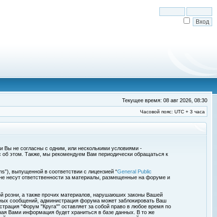
Текущее время: 08 авг 2026, 08:30
Часовой пояс: UTC + 3 часа
сли Вы не согласны с одним, или несколькими условиями -
с об этом. Также, мы рекомендуем Вам периодически обращаться к
s”), выпущенной в соответствии с лицензией “
General Public
 не несут ответственности за материалы, размещенные на форуме и
ой розни, а также прочих материалов, нарушаюших законы Вашей
обных сообщений, администрация форума может заблокировать Ваш
страция “Форум "Круга"” оставляет за собой право в любое время по
ная Вами информация будет храниться в базе данных. В то же