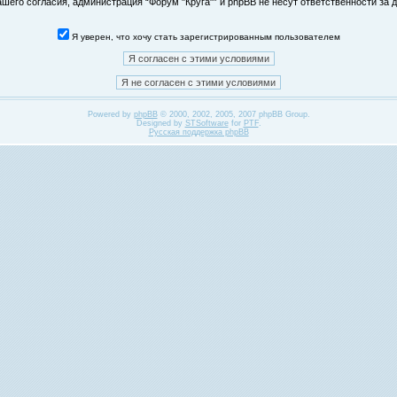
его согласия, администрация “Форум "Круга"” и phpBB не несут ответственности за д
Я уверен, что хочу стать зарегистрированным пользователем
Powered by
phpBB
© 2000, 2002, 2005, 2007 phpBB Group.
Designed by
STSoftware
for
PTF
.
Русская поддержка phpBB