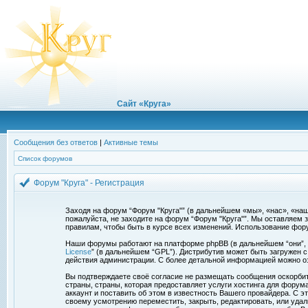
Сайт «Круга»
Сообщения без ответов
|
Активные темы
Список форумов
Форум "Круга" - Регистрация
Заходя на форум “Форум "Круга"” (в дальнейшем «мы», «нас», «наш»,
пожалуйста, не заходите на форум “Форум "Круга"”. Мы оставляем 
правилам, чтобы быть в курсе всех изменений. Использование фор
Наши форумы работают на платформе phpBB (в дальнейшем “они”, “и
License
” (в дальнейшем “GPL”). Дистрибутив может быть загружен 
действия администрации. С более детальной информацией можно о
Вы подтверждаете своё согласие не размещать сообщения оскорбите
страны, страны, которая предоставляет услуги хостинга для фору
аккаунт и поставить об этом в известность Вашего провайдера. С э
своему усмотрению переместить, закрыть, редактировать, или удал