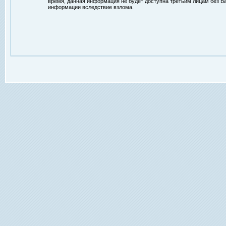
время, данная информация не будет доступна третьим лицам без Ваш
информации вследствие взлома.