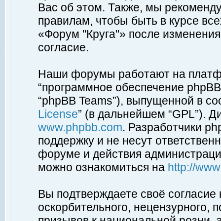
Вас об этом. Также, мы рекоменд
правилам, чтобы быть в курсе вс
«Форум "Круга"» после изменения
согласие.
Наши форумы работают на платфо
“программное обеспечение phpBB”
“phpBB Teams”), выпущенной в соо
License
” (в дальнейшем “GPL”). Д
www.phpbb.com
. Разработчики p
поддержку и не несут ответствен
форуме и действия администраци
можно ознакомиться на
http://ww
Вы подтверждаете своё согласие
оскорбительного, нецензурного, п
призывов к национальной розни, 