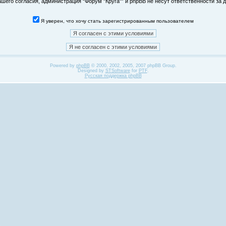
его согласия, администрация “Форум "Круга"” и phpBB не несут ответственности за д
Я уверен, что хочу стать зарегистрированным пользователем
Powered by
phpBB
© 2000, 2002, 2005, 2007 phpBB Group.
Designed by
STSoftware
for
PTF
.
Русская поддержка phpBB