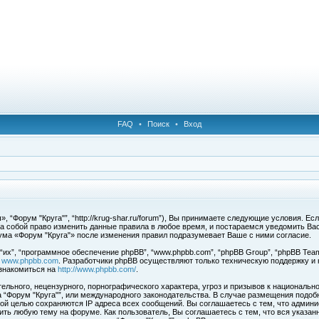
FAQ
•
Поиск
•
Вход
 “Форум "Круга"”, “http://krug-shar.ru/forum”), Вы принимаете следующие условия. Е
за собой право изменить данные правила в любое время, и постараемся уведомить Ва
ума «Форум "Круга"» после изменения правил подразумевает Ваше с ними согласие.
х”, “программное обеспечение phpBB”, “www.phpbb.com”, “phpBB Group”, “phpBB Team
с
www.phpbb.com
. Разработчики phpBB осуществляют только техническую поддержку и
знакомиться на
http://www.phpbb.com/
.
льного, нецензурного, порнографического характера, угроз и призывов к национальн
ма “Форум "Круга"”, или международного законодательства. В случае размещения под
той целью сохраняются IP адреса всех сообщений. Вы соглашаетесь с тем, что админи
ить любую тему на форуме. Как пользователь, Вы соглашаетесь с тем, что вся указан