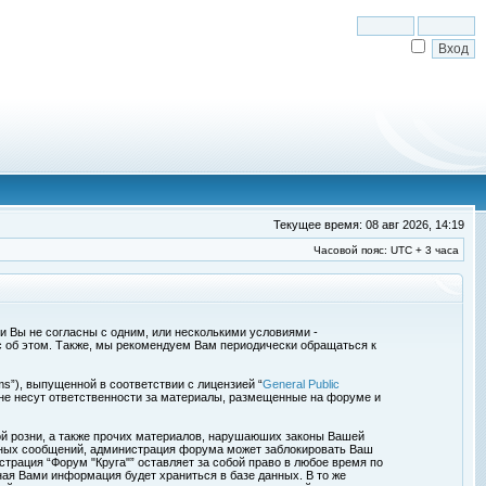
Текущее время: 08 авг 2026, 14:19
Часовой пояс: UTC + 3 часа
сли Вы не согласны с одним, или несколькими условиями -
с об этом. Также, мы рекомендуем Вам периодически обращаться к
s”), выпущенной в соответствии с лицензией “
General Public
 не несут ответственности за материалы, размещенные на форуме и
ой розни, а также прочих материалов, нарушаюших законы Вашей
обных сообщений, администрация форума может заблокировать Ваш
страция “Форум "Круга"” оставляет за собой право в любое время по
ная Вами информация будет храниться в базе данных. В то же