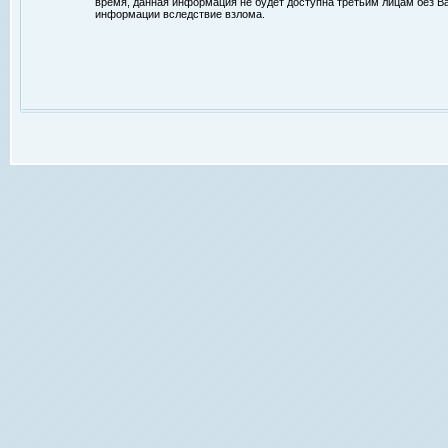
время, данная информация не будет доступна третьим лицам без Ваш
информации вследствие взлома.