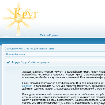
Сайт «Круга»
Сообщения без ответов
|
Активные темы
Список форумов
Форум "Круга" - Регистрация
Заходя на форум “Форум "Круга"” (в дальнейшем «мы», «нас», «наш»,
пожалуйста, не заходите на форум “Форум "Круга"”. Мы оставляем 
правилам, чтобы быть в курсе всех изменений. Использование фор
Наши форумы работают на платформе phpBB (в дальнейшем “они”, “и
License
” (в дальнейшем “GPL”). Дистрибутив может быть загружен 
действия администрации. С более детальной информацией можно о
Вы подтверждаете своё согласие не размещать сообщения оскорбите
страны, страны, которая предоставляет услуги хостинга для фору
аккаунт и поставить об этом в известность Вашего провайдера. С э
своему усмотрению переместить, закрыть, редактировать, или удал