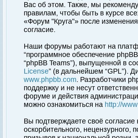
Вас об этом. Также, мы рекоменд
правилам, чтобы быть в курсе вс
«Форум "Круга"» после изменения
согласие.
Наши форумы работают на платфо
“программное обеспечение phpBB”
“phpBB Teams”), выпущенной в соо
License
” (в дальнейшем “GPL”). Д
www.phpbb.com
. Разработчики p
поддержку и не несут ответствен
форуме и действия администраци
можно ознакомиться на
http://ww
Вы подтверждаете своё согласие
оскорбительного, нецензурного, п
призывов к национальной розни, 