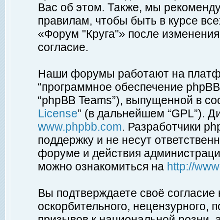
Вас об этом. Также, мы рекоменд
правилам, чтобы быть в курсе вс
«Форум "Круга"» после изменения
согласие.
Наши форумы работают на платфо
“программное обеспечение phpBB”
“phpBB Teams”), выпущенной в соо
License
” (в дальнейшем “GPL”). Д
www.phpbb.com
. Разработчики p
поддержку и не несут ответствен
форуме и действия администраци
можно ознакомиться на
http://ww
Вы подтверждаете своё согласие
оскорбительного, нецензурного, п
призывов к национальной розни, 