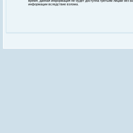
время, данная информация не будет доступна третьим лицам без Ваш
информации вследствие взлома.