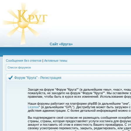
Сайт «Круга»
Сообщения без ответов
|
Активные темы
Список форумов
Форум "Круга" - Регистрация
Заходя на форум “Форум "Круга"” (в дальнейшем «мы», «нас», «наш»,
пожалуйста, не заходите на форум “Форум "Круга"”. Мы оставляем 
правилам, чтобы быть в курсе всех изменений. Использование фор
Наши форумы работают на платформе phpBB (в дальнейшем “они”, “и
License
” (в дальнейшем “GPL”). Дистрибутив может быть загружен 
действия администрации. С более детальной информацией можно о
Вы подтверждаете своё согласие не размещать сообщения оскорбите
страны, страны, которая предоставляет услуги хостинга для фору
аккаунт и поставить об этом в известность Вашего провайдера. С э
своему усмотрению переместить, закрыть, редактировать, или удал