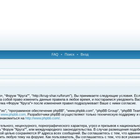
FAQ
•
Поиск
•
Вход
 “Форум "Круга"”, “http://krug-shar.ru/forum”), Вы принимаете следующие условия. Е
за собой право изменить данные правила в любое время, и постараемся уведомить Ва
ума «Форум "Круга"» после изменения правил подразумевает Ваше с ними согласие.
х”, “программное обеспечение phpBB”, “www.phpbb.com”, “phpBB Group”, “phpBB Team
с
www.phpbb.com
. Разработчики phpBB осуществляют только техническую поддержку и
знакомиться на
http://www.phpbb.com/
.
льного, нецензурного, порнографического характера, угроз и призывов к национальн
ма “Форум "Круга"”, или международного законодательства. В случае размещения под
той целью сохраняются IP адреса всех сообщений. Вы соглашаетесь с тем, что админи
ить любую тему на форуме. Как пользователь, Вы соглашаетесь с тем, что вся указан