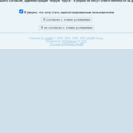
его согласия, администрация “Форум "Круга"” и phpBB не несут ответственности за д
Я уверен, что хочу стать зарегистрированным пользователем
Powered by
phpBB
© 2000, 2002, 2005, 2007 phpBB Group.
Designed by
STSoftware
for
PTF
.
Русская поддержка phpBB