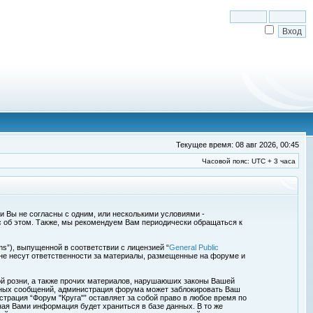
Текущее время: 08 авг 2026, 00:45
Часовой пояс: UTC + 3 часа
сли Вы не согласны с одним, или несколькими условиями -
с об этом. Также, мы рекомендуем Вам периодически обращаться к
s”), выпущенной в соответствии с лицензией “
General Public
 не несут ответственности за материалы, размещенные на форуме и
ой розни, а также прочих материалов, нарушаюших законы Вашей
обных сообщений, администрация форума может заблокировать Ваш
страция “Форум "Круга"” оставляет за собой право в любое время по
ная Вами информация будет храниться в базе данных. В то же