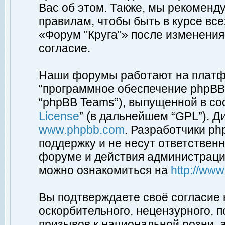
Вас об этом. Также, мы рекоменд
правилам, чтобы быть в курсе вс
«Форум "Круга"» после изменения
согласие.
Наши форумы работают на платфо
“программное обеспечение phpBB”
“phpBB Teams”), выпущенной в соо
License
” (в дальнейшем “GPL”). Д
www.phpbb.com
. Разработчики p
поддержку и не несут ответствен
форуме и действия администраци
можно ознакомиться на
http://ww
Вы подтверждаете своё согласие
оскорбительного, нецензурного, п
призывов к национальной розни, 