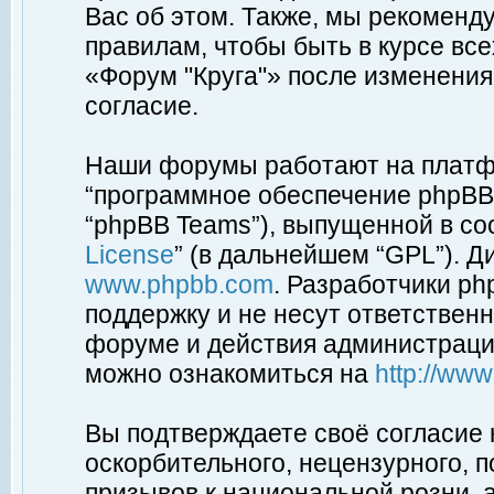
Вас об этом. Также, мы рекоменд
правилам, чтобы быть в курсе вс
«Форум "Круга"» после изменения
согласие.
Наши форумы работают на платфо
“программное обеспечение phpBB”
“phpBB Teams”), выпущенной в соо
License
” (в дальнейшем “GPL”). Д
www.phpbb.com
. Разработчики p
поддержку и не несут ответствен
форуме и действия администраци
можно ознакомиться на
http://ww
Вы подтверждаете своё согласие
оскорбительного, нецензурного, п
призывов к национальной розни, 