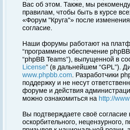
Вас об этом. Также, мы рекоменд
правилам, чтобы быть в курсе вс
«Форум "Круга"» после изменения
согласие.
Наши форумы работают на платфо
“программное обеспечение phpBB”
“phpBB Teams”), выпущенной в соо
License
” (в дальнейшем “GPL”). Д
www.phpbb.com
. Разработчики p
поддержку и не несут ответствен
форуме и действия администраци
можно ознакомиться на
http://ww
Вы подтверждаете своё согласие
оскорбительного, нецензурного, п
призывов к национальной розни, 