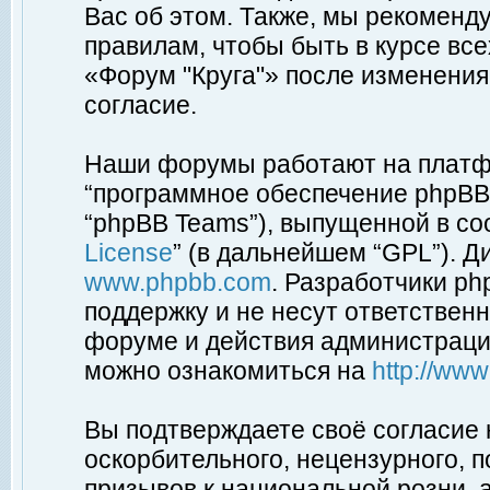
Вас об этом. Также, мы рекоменд
правилам, чтобы быть в курсе вс
«Форум "Круга"» после изменения
согласие.
Наши форумы работают на платфо
“программное обеспечение phpBB”
“phpBB Teams”), выпущенной в соо
License
” (в дальнейшем “GPL”). Д
www.phpbb.com
. Разработчики p
поддержку и не несут ответствен
форуме и действия администраци
можно ознакомиться на
http://ww
Вы подтверждаете своё согласие
оскорбительного, нецензурного, п
призывов к национальной розни, 