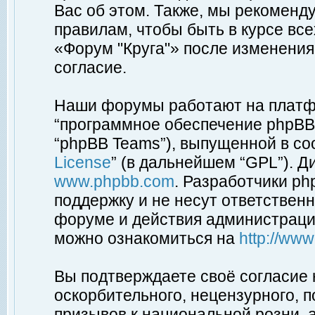
Вас об этом. Также, мы рекоменд
правилам, чтобы быть в курсе вс
«Форум "Круга"» после изменения
согласие.
Наши форумы работают на платфо
“программное обеспечение phpBB”
“phpBB Teams”), выпущенной в соо
License
” (в дальнейшем “GPL”). Д
www.phpbb.com
. Разработчики p
поддержку и не несут ответствен
форуме и действия администраци
можно ознакомиться на
http://ww
Вы подтверждаете своё согласие
оскорбительного, нецензурного, п
призывов к национальной розни, 