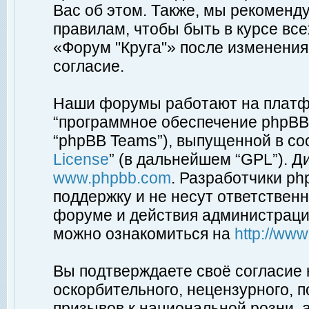
Вас об этом. Также, мы рекоменд
правилам, чтобы быть в курсе вс
«Форум "Круга"» после изменения
согласие.
Наши форумы работают на платфо
“программное обеспечение phpBB”
“phpBB Teams”), выпущенной в соо
License
” (в дальнейшем “GPL”). Д
www.phpbb.com
. Разработчики p
поддержку и не несут ответствен
форуме и действия администраци
можно ознакомиться на
http://ww
Вы подтверждаете своё согласие
оскорбительного, нецензурного, п
призывов к национальной розни, 