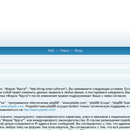
FAQ
•
Поиск
•
Вход
 “Форум "Круга"”, “http://krug-shar.ru/forum”), Вы принимаете следующие условия. Е
за собой право изменить данные правила в любое время, и постараемся уведомить Ва
ума «Форум "Круга"» после изменения правил подразумевает Ваше с ними согласие.
х”, “программное обеспечение phpBB”, “www.phpbb.com”, “phpBB Group”, “phpBB Team
с
www.phpbb.com
. Разработчики phpBB осуществляют только техническую поддержку и
знакомиться на
http://www.phpbb.com/
.
льного, нецензурного, порнографического характера, угроз и призывов к национальн
ма “Форум "Круга"”, или международного законодательства. В случае размещения под
той целью сохраняются IP адреса всех сообщений. Вы соглашаетесь с тем, что админи
ить любую тему на форуме. Как пользователь, Вы соглашаетесь с тем, что вся указан