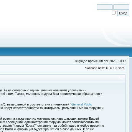
Текущее время: 08 авг 2026, 10:12
Часовой пояс: UTC + 3 часа
сли Вы не согласны с одним, или несколькими условиями -
с об этом. Также, мы рекомендуем Вам периодически обращаться к
s”), выпущенной в соответствии с лицензией “
General Public
 не несут ответственности за материалы, размещенные на форуме и
ой розни, а также прочих материалов, нарушаюших законы Вашей
обных сообщений, администрация форума может заблокировать Ваш
страция “Форум "Круга"” оставляет за собой право в любое время по
ная Вами информация будет храниться в базе данных. В то же