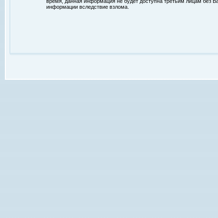
время, данная информация не будет доступна третьим лицам без Ваш
информации вследствие взлома.