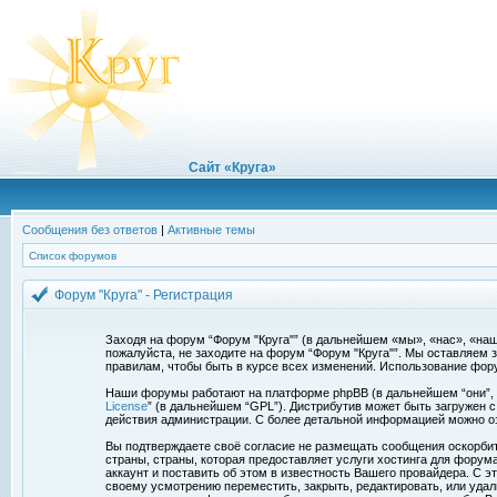
Сайт «Круга»
Сообщения без ответов
|
Активные темы
Список форумов
Форум "Круга" - Регистрация
Заходя на форум “Форум "Круга"” (в дальнейшем «мы», «нас», «наш»,
пожалуйста, не заходите на форум “Форум "Круга"”. Мы оставляем 
правилам, чтобы быть в курсе всех изменений. Использование фор
Наши форумы работают на платформе phpBB (в дальнейшем “они”, “и
License
” (в дальнейшем “GPL”). Дистрибутив может быть загружен 
действия администрации. С более детальной информацией можно о
Вы подтверждаете своё согласие не размещать сообщения оскорбите
страны, страны, которая предоставляет услуги хостинга для фору
аккаунт и поставить об этом в известность Вашего провайдера. С э
своему усмотрению переместить, закрыть, редактировать, или удал