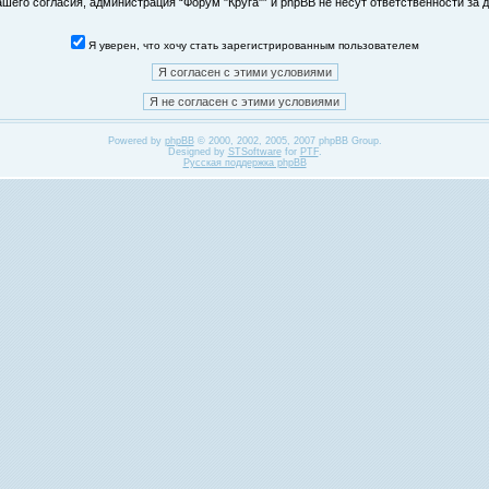
его согласия, администрация “Форум "Круга"” и phpBB не несут ответственности за д
Я уверен, что хочу стать зарегистрированным пользователем
Powered by
phpBB
© 2000, 2002, 2005, 2007 phpBB Group.
Designed by
STSoftware
for
PTF
.
Русская поддержка phpBB