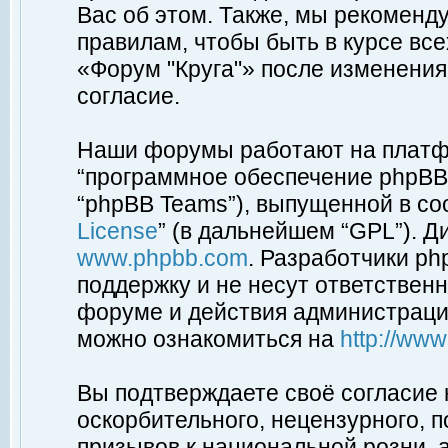
Вас об этом. Также, мы рекоменд
правилам, чтобы быть в курсе вс
«Форум "Круга"» после изменения
согласие.
Наши форумы работают на платфо
“программное обеспечение phpBB”
“phpBB Teams”), выпущенной в соо
License
” (в дальнейшем “GPL”). Д
www.phpbb.com
. Разработчики p
поддержку и не несут ответствен
форуме и действия администраци
можно ознакомиться на
http://ww
Вы подтверждаете своё согласие
оскорбительного, нецензурного, п
призывов к национальной розни, 