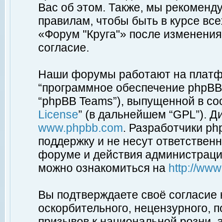
Вас об этом. Также, мы рекоменд
правилам, чтобы быть в курсе вс
«Форум "Круга"» после изменения
согласие.
Наши форумы работают на платфо
“программное обеспечение phpBB”
“phpBB Teams”), выпущенной в соо
License
” (в дальнейшем “GPL”). Д
www.phpbb.com
. Разработчики p
поддержку и не несут ответствен
форуме и действия администраци
можно ознакомиться на
http://ww
Вы подтверждаете своё согласие
оскорбительного, нецензурного, п
призывов к национальной розни, 