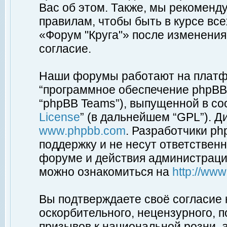
Вас об этом. Также, мы рекоменд
правилам, чтобы быть в курсе вс
«Форум "Круга"» после изменения
согласие.
Наши форумы работают на платфо
“программное обеспечение phpBB”
“phpBB Teams”), выпущенной в соо
License
” (в дальнейшем “GPL”). Д
www.phpbb.com
. Разработчики p
поддержку и не несут ответствен
форуме и действия администраци
можно ознакомиться на
http://ww
Вы подтверждаете своё согласие
оскорбительного, нецензурного, п
призывов к национальной розни, 