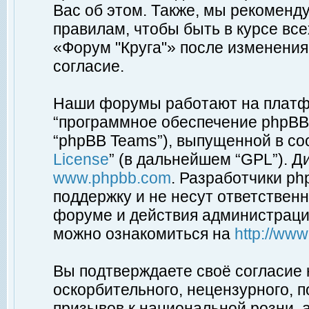
Вас об этом. Также, мы рекоменд
правилам, чтобы быть в курсе вс
«Форум "Круга"» после изменения
согласие.
Наши форумы работают на платфо
“программное обеспечение phpBB”
“phpBB Teams”), выпущенной в соо
License
” (в дальнейшем “GPL”). Д
www.phpbb.com
. Разработчики p
поддержку и не несут ответствен
форуме и действия администраци
можно ознакомиться на
http://ww
Вы подтверждаете своё согласие
оскорбительного, нецензурного, п
призывов к национальной розни, 