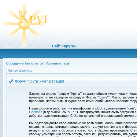
Сайт «Круга»
Сообщения без ответов
|
Активные темы
Список форумов
Форум "Круга" - Регистрация
Заходя на форум “Форум "Круга"” (в дальнейшем «мы», «нас», «наш»,
пожалуйста, не заходите на форум “Форум "Круга"”. Мы оставляем 
правилам, чтобы быть в курсе всех изменений. Использование фор
Наши форумы работают на платформе phpBB (в дальнейшем “они”, “и
License
” (в дальнейшем “GPL”). Дистрибутив может быть загружен 
действия администрации. С более детальной информацией можно о
Вы подтверждаете своё согласие не размещать сообщения оскорбите
страны, страны, которая предоставляет услуги хостинга для фору
аккаунт и поставить об этом в известность Вашего провайдера. С э
своему усмотрению переместить, закрыть, редактировать, или удал