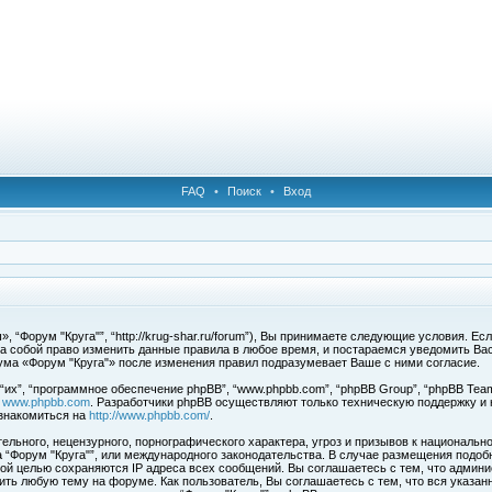
FAQ
•
Поиск
•
Вход
 “Форум "Круга"”, “http://krug-shar.ru/forum”), Вы принимаете следующие условия. Е
за собой право изменить данные правила в любое время, и постараемся уведомить Ва
ума «Форум "Круга"» после изменения правил подразумевает Ваше с ними согласие.
х”, “программное обеспечение phpBB”, “www.phpbb.com”, “phpBB Group”, “phpBB Team
с
www.phpbb.com
. Разработчики phpBB осуществляют только техническую поддержку и
знакомиться на
http://www.phpbb.com/
.
льного, нецензурного, порнографического характера, угроз и призывов к национальн
ма “Форум "Круга"”, или международного законодательства. В случае размещения под
той целью сохраняются IP адреса всех сообщений. Вы соглашаетесь с тем, что админи
ить любую тему на форуме. Как пользователь, Вы соглашаетесь с тем, что вся указан