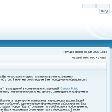
Текущее время: 07 авг 2026, 15:52
Часовой пояс: UTC + 3 часа
сли Вы не согласны с одним, или несколькими условиями -
с об этом. Также, мы рекомендуем Вам периодически обращаться к
s”), выпущенной в соответствии с лицензией “
General Public
 не несут ответственности за материалы, размещенные на форуме и
ой розни, а также прочих материалов, нарушаюших законы Вашей
обных сообщений, администрация форума может заблокировать Ваш
страция “Форум "Круга"” оставляет за собой право в любое время по
ная Вами информация будет храниться в базе данных. В то же