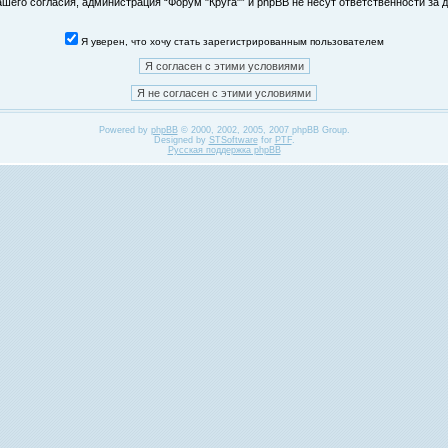
его согласия, администрация “Форум "Круга"” и phpBB не несут ответственности за д
Я уверен, что хочу стать зарегистрированным пользователем
Powered by
phpBB
© 2000, 2002, 2005, 2007 phpBB Group.
Designed by
STSoftware
for
PTF
.
Русская поддержка phpBB