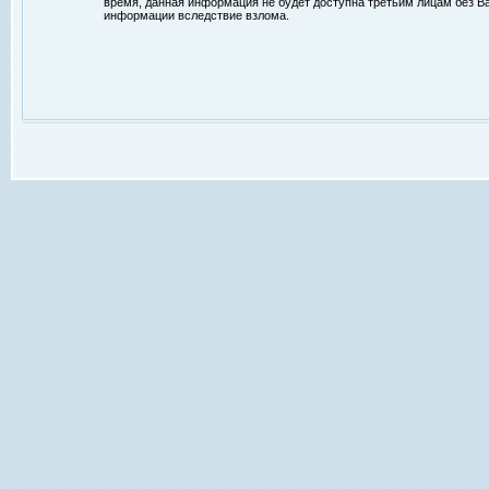
время, данная информация не будет доступна третьим лицам без Ваш
информации вследствие взлома.