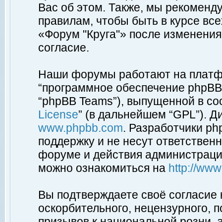
Вас об этом. Также, мы рекоменд
правилам, чтобы быть в курсе вс
«Форум "Круга"» после изменения
согласие.
Наши форумы работают на платфо
“программное обеспечение phpBB”
“phpBB Teams”), выпущенной в соо
License
” (в дальнейшем “GPL”). Д
www.phpbb.com
. Разработчики p
поддержку и не несут ответствен
форуме и действия администраци
можно ознакомиться на
http://ww
Вы подтверждаете своё согласие
оскорбительного, нецензурного, п
призывов к национальной розни, 