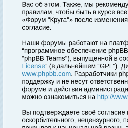
Вас об этом. Также, мы рекоменд
правилам, чтобы быть в курсе вс
«Форум "Круга"» после изменения
согласие.
Наши форумы работают на платфо
“программное обеспечение phpBB”
“phpBB Teams”), выпущенной в соо
License
” (в дальнейшем “GPL”). Д
www.phpbb.com
. Разработчики p
поддержку и не несут ответствен
форуме и действия администраци
можно ознакомиться на
http://ww
Вы подтверждаете своё согласие
оскорбительного, нецензурного, п
призывов к национальной розни, 