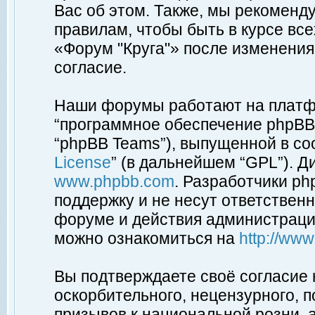
Вас об этом. Также, мы рекоменд
правилам, чтобы быть в курсе вс
«Форум "Круга"» после изменения
согласие.
Наши форумы работают на платфо
“программное обеспечение phpBB”
“phpBB Teams”), выпущенной в соо
License
” (в дальнейшем “GPL”). Д
www.phpbb.com
. Разработчики p
поддержку и не несут ответствен
форуме и действия администраци
можно ознакомиться на
http://ww
Вы подтверждаете своё согласие
оскорбительного, нецензурного, п
призывов к национальной розни, 