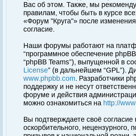
Вас об этом. Также, мы рекоменд
правилам, чтобы быть в курсе вс
«Форум "Круга"» после изменения
согласие.
Наши форумы работают на платфо
“программное обеспечение phpBB”
“phpBB Teams”), выпущенной в соо
License
” (в дальнейшем “GPL”). Д
www.phpbb.com
. Разработчики p
поддержку и не несут ответствен
форуме и действия администраци
можно ознакомиться на
http://ww
Вы подтверждаете своё согласие
оскорбительного, нецензурного, п
призывов к национальной розни, 