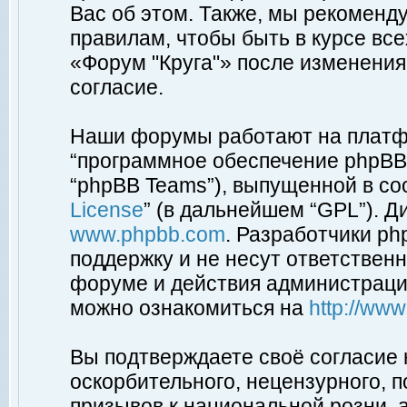
Вас об этом. Также, мы рекоменд
правилам, чтобы быть в курсе вс
«Форум "Круга"» после изменения
согласие.
Наши форумы работают на платфо
“программное обеспечение phpBB”
“phpBB Teams”), выпущенной в соо
License
” (в дальнейшем “GPL”). Д
www.phpbb.com
. Разработчики p
поддержку и не несут ответствен
форуме и действия администраци
можно ознакомиться на
http://ww
Вы подтверждаете своё согласие
оскорбительного, нецензурного, п
призывов к национальной розни, 