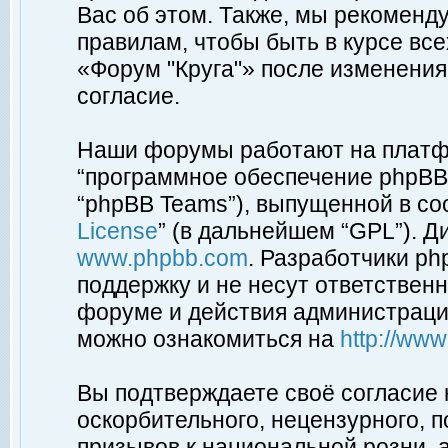
Вас об этом. Также, мы рекоменд
правилам, чтобы быть в курсе вс
«Форум "Круга"» после изменения
согласие.
Наши форумы работают на платфо
“программное обеспечение phpBB”
“phpBB Teams”), выпущенной в соо
License
” (в дальнейшем “GPL”). Д
www.phpbb.com
. Разработчики p
поддержку и не несут ответствен
форуме и действия администраци
можно ознакомиться на
http://ww
Вы подтверждаете своё согласие
оскорбительного, нецензурного, п
призывов к национальной розни, 