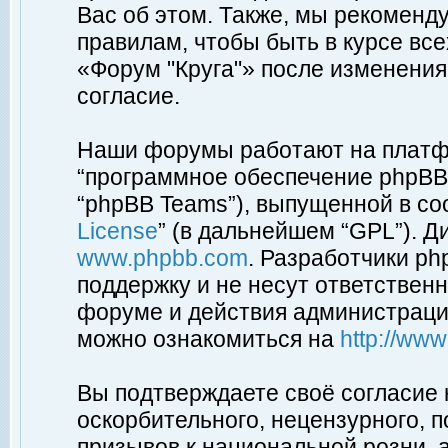
Вас об этом. Также, мы рекоменд
правилам, чтобы быть в курсе вс
«Форум "Круга"» после изменения
согласие.
Наши форумы работают на платфо
“программное обеспечение phpBB”
“phpBB Teams”), выпущенной в соо
License
” (в дальнейшем “GPL”). Д
www.phpbb.com
. Разработчики p
поддержку и не несут ответствен
форуме и действия администраци
можно ознакомиться на
http://ww
Вы подтверждаете своё согласие
оскорбительного, нецензурного, п
призывов к национальной розни, 