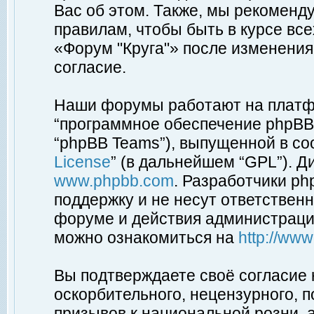
Вас об этом. Также, мы рекоменд
правилам, чтобы быть в курсе вс
«Форум "Круга"» после изменения
согласие.
Наши форумы работают на платфо
“программное обеспечение phpBB”
“phpBB Teams”), выпущенной в соо
License
” (в дальнейшем “GPL”). Д
www.phpbb.com
. Разработчики p
поддержку и не несут ответствен
форуме и действия администраци
можно ознакомиться на
http://ww
Вы подтверждаете своё согласие
оскорбительного, нецензурного, п
призывов к национальной розни, 