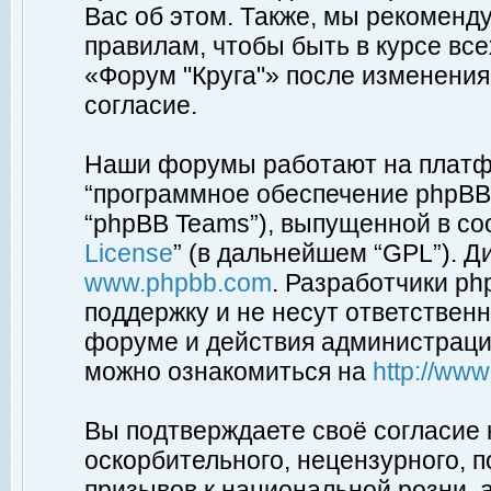
Вас об этом. Также, мы рекоменд
правилам, чтобы быть в курсе вс
«Форум "Круга"» после изменения
согласие.
Наши форумы работают на платфо
“программное обеспечение phpBB”
“phpBB Teams”), выпущенной в соо
License
” (в дальнейшем “GPL”). Д
www.phpbb.com
. Разработчики p
поддержку и не несут ответствен
форуме и действия администраци
можно ознакомиться на
http://ww
Вы подтверждаете своё согласие
оскорбительного, нецензурного, п
призывов к национальной розни, 