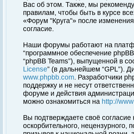
Вас об этом. Также, мы рекоменд
правилам, чтобы быть в курсе вс
«Форум "Круга"» после изменения
согласие.
Наши форумы работают на платфо
“программное обеспечение phpBB”
“phpBB Teams”), выпущенной в соо
License
” (в дальнейшем “GPL”). Д
www.phpbb.com
. Разработчики p
поддержку и не несут ответствен
форуме и действия администраци
можно ознакомиться на
http://ww
Вы подтверждаете своё согласие
оскорбительного, нецензурного, п
призывов к национальной розни, 