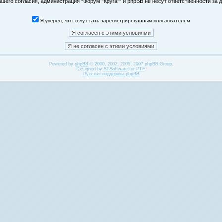
его согласия, администрация “Форум "Круга"” и phpBB не несут ответственности за д
Я уверен, что хочу стать зарегистрированным пользователем
Powered by
phpBB
© 2000, 2002, 2005, 2007 phpBB Group.
Designed by
STSoftware
for
PTF
.
Русская поддержка phpBB