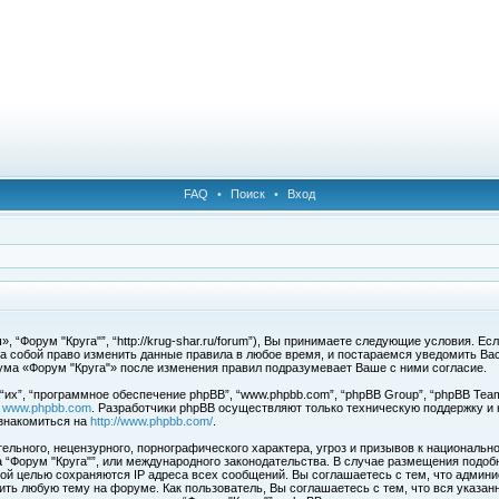
FAQ
•
Поиск
•
Вход
 “Форум "Круга"”, “http://krug-shar.ru/forum”), Вы принимаете следующие условия. Е
за собой право изменить данные правила в любое время, и постараемся уведомить Ва
ума «Форум "Круга"» после изменения правил подразумевает Ваше с ними согласие.
х”, “программное обеспечение phpBB”, “www.phpbb.com”, “phpBB Group”, “phpBB Team
с
www.phpbb.com
. Разработчики phpBB осуществляют только техническую поддержку и
знакомиться на
http://www.phpbb.com/
.
льного, нецензурного, порнографического характера, угроз и призывов к национальн
ма “Форум "Круга"”, или международного законодательства. В случае размещения под
той целью сохраняются IP адреса всех сообщений. Вы соглашаетесь с тем, что админи
ить любую тему на форуме. Как пользователь, Вы соглашаетесь с тем, что вся указан