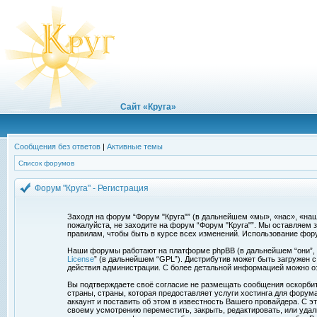
Сайт «Круга»
Сообщения без ответов
|
Активные темы
Список форумов
Форум "Круга" - Регистрация
Заходя на форум “Форум "Круга"” (в дальнейшем «мы», «нас», «наш»,
пожалуйста, не заходите на форум “Форум "Круга"”. Мы оставляем 
правилам, чтобы быть в курсе всех изменений. Использование фор
Наши форумы работают на платформе phpBB (в дальнейшем “они”, “и
License
” (в дальнейшем “GPL”). Дистрибутив может быть загружен 
действия администрации. С более детальной информацией можно о
Вы подтверждаете своё согласие не размещать сообщения оскорбите
страны, страны, которая предоставляет услуги хостинга для фору
аккаунт и поставить об этом в известность Вашего провайдера. С э
своему усмотрению переместить, закрыть, редактировать, или удал