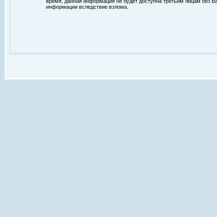
время, данная информация не будет доступна третьим лицам без Ваш
информации вследствие взлома.