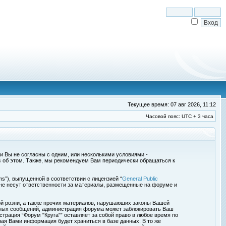
Текущее время: 07 авг 2026, 11:12
Часовой пояс: UTC + 3 часа
сли Вы не согласны с одним, или несколькими условиями -
с об этом. Также, мы рекомендуем Вам периодически обращаться к
s”), выпущенной в соответствии с лицензией “
General Public
 не несут ответственности за материалы, размещенные на форуме и
ой розни, а также прочих материалов, нарушаюших законы Вашей
обных сообщений, администрация форума может заблокировать Ваш
страция “Форум "Круга"” оставляет за собой право в любое время по
ная Вами информация будет храниться в базе данных. В то же