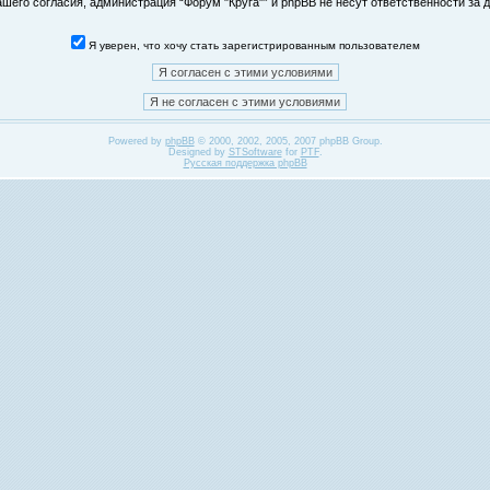
его согласия, администрация “Форум "Круга"” и phpBB не несут ответственности за д
Я уверен, что хочу стать зарегистрированным пользователем
Powered by
phpBB
© 2000, 2002, 2005, 2007 phpBB Group.
Designed by
STSoftware
for
PTF
.
Русская поддержка phpBB