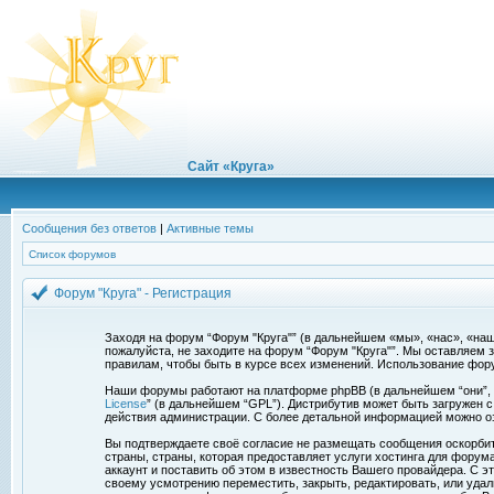
Сайт «Круга»
Сообщения без ответов
|
Активные темы
Список форумов
Форум "Круга" - Регистрация
Заходя на форум “Форум "Круга"” (в дальнейшем «мы», «нас», «наш»,
пожалуйста, не заходите на форум “Форум "Круга"”. Мы оставляем 
правилам, чтобы быть в курсе всех изменений. Использование фор
Наши форумы работают на платформе phpBB (в дальнейшем “они”, “и
License
” (в дальнейшем “GPL”). Дистрибутив может быть загружен 
действия администрации. С более детальной информацией можно о
Вы подтверждаете своё согласие не размещать сообщения оскорбите
страны, страны, которая предоставляет услуги хостинга для фору
аккаунт и поставить об этом в известность Вашего провайдера. С э
своему усмотрению переместить, закрыть, редактировать, или удал