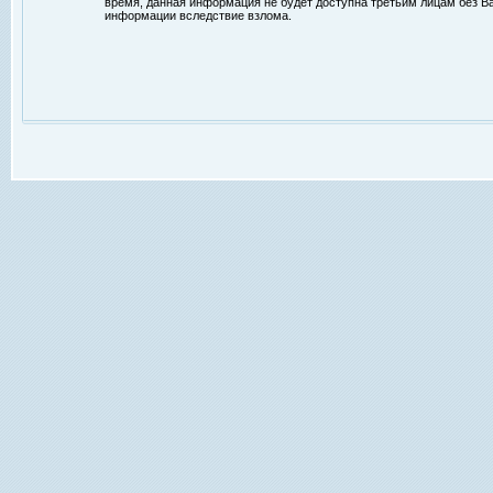
время, данная информация не будет доступна третьим лицам без Ваш
информации вследствие взлома.