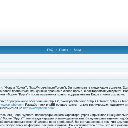
FAQ
•
Поиск
•
Вход
 “Форум "Круга"”, “http://krug-shar.ru/forum”), Вы принимаете следующие условия. Е
за собой право изменить данные правила в любое время, и постараемся уведомить Ва
ума «Форум "Круга"» после изменения правил подразумевает Ваше с ними согласие.
х”, “программное обеспечение phpBB”, “www.phpbb.com”, “phpBB Group”, “phpBB Team
с
www.phpbb.com
. Разработчики phpBB осуществляют только техническую поддержку и
знакомиться на
http://www.phpbb.com/
.
льного, нецензурного, порнографического характера, угроз и призывов к национальн
ма “Форум "Круга"”, или международного законодательства. В случае размещения под
той целью сохраняются IP адреса всех сообщений. Вы соглашаетесь с тем, что админи
ить любую тему на форуме. Как пользователь, Вы соглашаетесь с тем, что вся указан