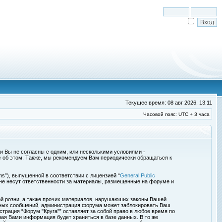
Текущее время: 08 авг 2026, 13:11
Часовой пояс: UTC + 3 часа
сли Вы не согласны с одним, или несколькими условиями -
с об этом. Также, мы рекомендуем Вам периодически обращаться к
s”), выпущенной в соответствии с лицензией “
General Public
 не несут ответственности за материалы, размещенные на форуме и
ой розни, а также прочих материалов, нарушаюших законы Вашей
обных сообщений, администрация форума может заблокировать Ваш
страция “Форум "Круга"” оставляет за собой право в любое время по
ная Вами информация будет храниться в базе данных. В то же