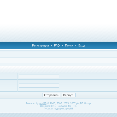
Регистрация
•
FAQ
•
Поиск
•
Вход
Powered by
phpBB
© 2000, 2002, 2005, 2007 phpBB Group.
Designed by
STSoftware
for
PTF
.
Русская поддержка phpBB