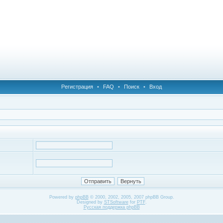
Регистрация
•
FAQ
•
Поиск
•
Вход
Powered by
phpBB
© 2000, 2002, 2005, 2007 phpBB Group.
Designed by
STSoftware
for
PTF
.
Русская поддержка phpBB