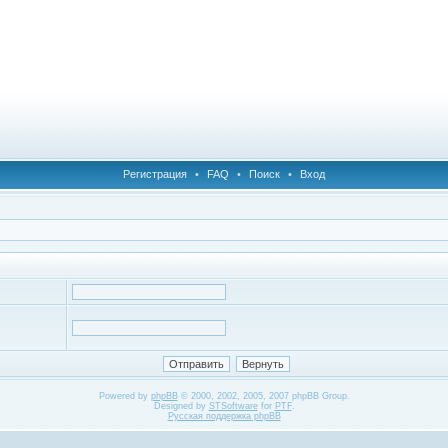
Регистрация
•
FAQ
•
Поиск
•
Вход
Powered by
phpBB
© 2000, 2002, 2005, 2007 phpBB Group.
Designed by
STSoftware
for
PTF
.
Русская поддержка phpBB