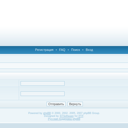
Регистрация
•
FAQ
•
Поиск
•
Вход
Powered by
phpBB
© 2000, 2002, 2005, 2007 phpBB Group.
Designed by
STSoftware
for
PTF
.
Русская поддержка phpBB