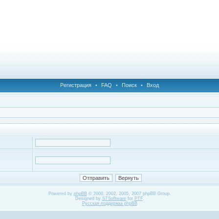
Регистрация
•
FAQ
•
Поиск
•
Вход
Powered by
phpBB
© 2000, 2002, 2005, 2007 phpBB Group.
Designed by
STSoftware
for
PTF
.
Русская поддержка phpBB