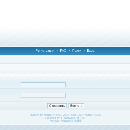
Регистрация
•
FAQ
•
Поиск
•
Вход
Powered by
phpBB
© 2000, 2002, 2005, 2007 phpBB Group.
Designed by
STSoftware
for
PTF
.
Русская поддержка phpBB