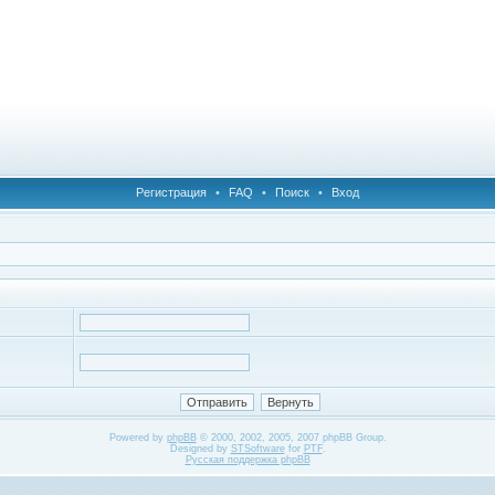
Регистрация
•
FAQ
•
Поиск
•
Вход
Powered by
phpBB
© 2000, 2002, 2005, 2007 phpBB Group.
Designed by
STSoftware
for
PTF
.
Русская поддержка phpBB