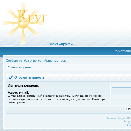
Сайт «Круга»
Регистраци
Сообщения без ответов
|
Активные темы
Список форумов
Отослать пароль
Имя пользователя:
Адрес e-mail:
E-mail адрес, связанный с Вашим аккаунтом. Если Вы не изменили
его в центре пользователя, то это e-mail адрес, указанный Вами при
регистрации.
Powered by
phpBB
Desig
Ру