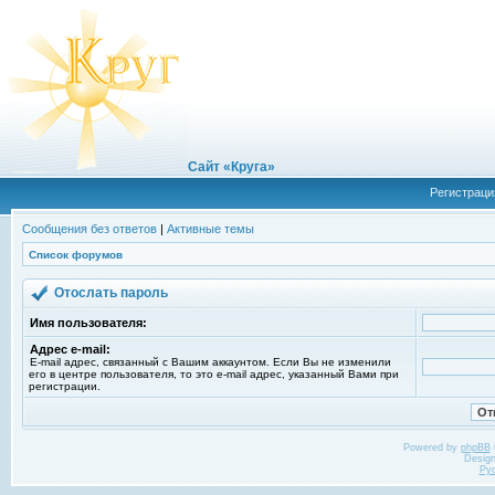
Сайт «Круга»
Регистраци
Сообщения без ответов
|
Активные темы
Список форумов
Отослать пароль
Имя пользователя:
Адрес e-mail:
E-mail адрес, связанный с Вашим аккаунтом. Если Вы не изменили
его в центре пользователя, то это e-mail адрес, указанный Вами при
регистрации.
Powered by
phpBB
Desig
Ру